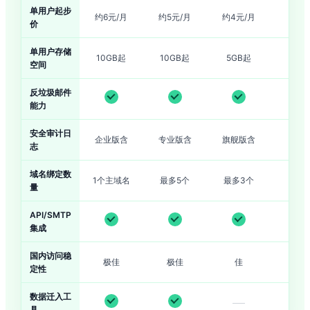
单用户起步
约6元/月
约5元/月
约4元/月
价
单用户存储
10GB起
10GB起
5GB起
空间
反垃圾邮件
能力
安全审计日
企业版含
专业版含
旗舰版含
志
域名绑定数
1个主域名
最多5个
最多3个
量
API/SMTP
集成
国内访问稳
极佳
极佳
佳
良
定性
数据迁入工
—
具