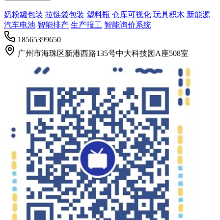
奶粉罐包装
拉链袋包装
塑料瓶
仓库可视化
玩具积木
新能源
汽车电池
智能排产
生产报工
智能询价系统
18565399650
广州市海珠区新港西路135号中大科技园A座508室