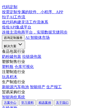
代码定制
按需定制专属的软件、小程序、APP
扣子AI工作流
低代码构建灵活工作流体系
俭俭API集成平台
连接主流电商平台，实现数据无缝同步
AI 智能体市场
咨询定制服务
解决方案
食品包装行业
奶粉罐包装
拉链袋包装
塑胶制售行业
塑料瓶
仓库可视化
注塑制造行业
玩具积木
生产制造行业
新能源汽车电池
智能排产
生产报工
贸易采购行业
智能询价系统
方案中心
学习资料
精选案例
关于我们
在线体验