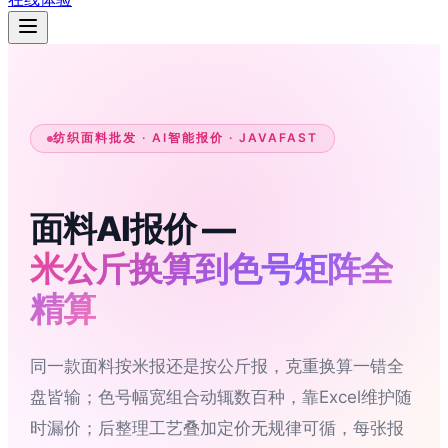
纺织面料批发 · AI智能报价 · JAVAFAST
面料AI报价 —
米公斤换算到色号矩阵全
精算
同一款面料按米报还是按公斤报，克重换算一错全
盘皆输；色号幅宽组合动辄数百种，靠Excel维护随
时漏价；后整理工艺叠加定价无规律可循，每张报