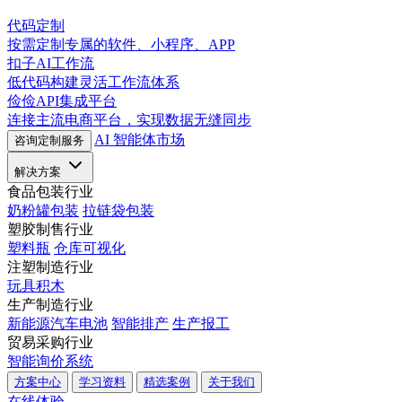
代码定制
按需定制专属的软件、小程序、APP
扣子AI工作流
低代码构建灵活工作流体系
俭俭API集成平台
连接主流电商平台，实现数据无缝同步
AI 智能体市场
咨询定制服务
解决方案
食品包装行业
奶粉罐包装
拉链袋包装
塑胶制售行业
塑料瓶
仓库可视化
注塑制造行业
玩具积木
生产制造行业
新能源汽车电池
智能排产
生产报工
贸易采购行业
智能询价系统
方案中心
学习资料
精选案例
关于我们
在线体验