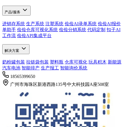
产品/服务
进销存系统
生产系统
注塑系统
俭俭AI录单系统
俭俭AI报价
单助手
俭俭仓库可视化系统
俭俭分销系统
代码定制
扣子AI
工作流
俭俭API集成平台
解决方案
奶粉罐包装
拉链袋包装
塑料瓶
仓库可视化
玩具积木
新能源
汽车电池
智能排产
生产报工
智能询价系统
18565399650
广州市海珠区新港西路135号中大科技园A座508室