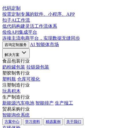
代码定制
按需定制专属的软件、小程序、APP
扣子AI工作流
低代码构建灵活工作流体系
俭俭API集成平台
连接主流电商平台，实现数据无缝同步
AI 智能体市场
咨询定制服务
解决方案
食品包装行业
奶粉罐包装
拉链袋包装
塑胶制售行业
塑料瓶
仓库可视化
注塑制造行业
玩具积木
生产制造行业
新能源汽车电池
智能排产
生产报工
贸易采购行业
智能询价系统
方案中心
学习资料
精选案例
关于我们
在线体验