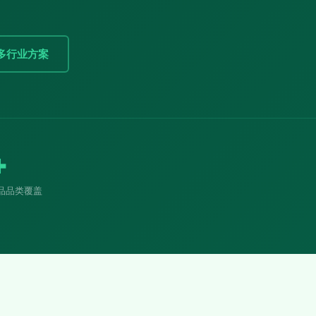
多行业方案
+
品品类覆盖