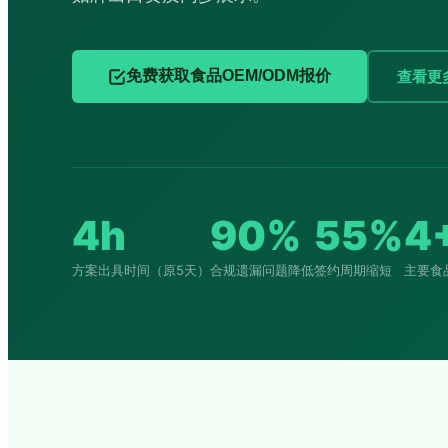
查看更
免费获取食品OEM/ODM报价
4h
90%
55%
4
方案出具时间（原5天）
合规遗漏问题降低
签约周期缩短
主要食