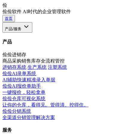
俭
俭俭软件
AI时代的企业管理软件
首页
产品/服务
产品
俭俭进销存
商品采购销售库存全流程管控
进销存系统
生产系统
注塑系统
俭俭AI录单系统
AI辅助快速精准录入单据
俭俭AI报价单助手
一键报价，轻松拿单
俭俭仓库可视化系统
让你的仓库，看得见、管得清、控得住。
俭俭分销系统
全渠道分销管理解决方案
服务