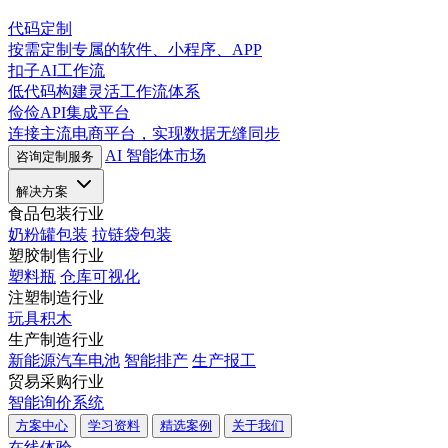
代码定制
按需定制专属的软件、小程序、APP
扣子AI工作流
低代码构建灵活工作流体系
俭俭API集成平台
连接主流电商平台，实现数据无缝同步
AI 智能体市场
咨询定制服务
解决方案
食品包装行业
奶粉罐包装
拉链袋包装
塑胶制售行业
塑料瓶
仓库可视化
注塑制造行业
玩具积木
生产制造行业
新能源汽车电池
智能排产
生产报工
贸易采购行业
智能询价系统
方案中心
学习资料
精选案例
关于我们
在线体验