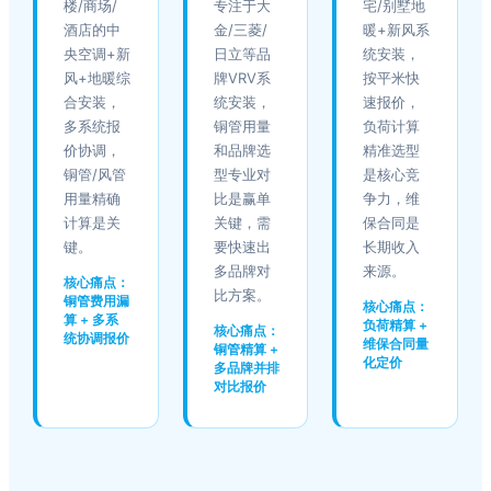
楼/商场/
专注于大
宅/别墅地
酒店的中
金/三菱/
暖+新风系
央空调+新
日立等品
统安装，
风+地暖综
牌VRV系
按平米快
合安装，
统安装，
速报价，
多系统报
铜管用量
负荷计算
价协调，
和品牌选
精准选型
铜管/风管
型专业对
是核心竞
用量精确
比是赢单
争力，维
计算是关
关键，需
保合同是
键。
要快速出
长期收入
多品牌对
来源。
核心痛点：
比方案。
铜管费用漏
核心痛点：
算 + 多系
负荷精算 +
核心痛点：
统协调报价
维保合同量
铜管精算 +
化定价
多品牌并排
对比报价