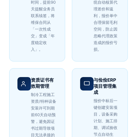
时间，提前90
统自动核算代
天提醒业务员
理差价和返
联系续签，将
利，报价单中
维保合同从
合理保留毛利
「一次性成
空间，防止因
交」变成「年
忽略代理政策
度稳定收
造成的报价亏
入」。
损。
资质证书有
与俭俭ERP
效期管理
项目管理集
成
制冷工程施工
报价中标后一
资质/特种设备
键创建安装项
安装许可到期
目，设备采购
前60天自动预
计划、施工排
警，避免因证
期、调试验收
书过期导致项
节点自动生
目无法承接的