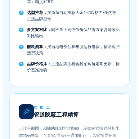
荷）精度±15%
选型推荐：
按负荷自动推荐大金/日立/格力/美的等
主流品牌型号
多方案对比：
同冷量下高中低价位品牌方案含能效比
对比输出
能耗测算：
按当地电价估算年度运行电费，辅助客户
选型决策
品牌价格库：
主流品牌主机含税采购价定期更新，报
价基准准确
功 能 二
管道隐蔽工程精算
上传平面图，AI辅助规划管道路由，冷媒铜管按管径和米
数精确核算（含直管/弯头/三通/阀门），风管按展开面