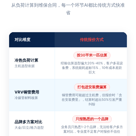
从负荷计算到维保合同，每一个环节AI都比传统方式快准
省
对比维度
传统报价方式
按30平米一匹估算
冷热负荷计算
经验估算选型偏大20%-40%，客户多花设
主机选型依据
备费，系统能耗超标15%，10年成本差距
巨大
打包进安装费漏算
VRV铜管费用
铜管费用可能超过主机费，但报价时「含
冷媒管材料核算
在安装费里」，结算时超出50%引发严重
纠纷
只报熟悉的一个品牌
品牌多方案对比
业务员只熟悉1-2个品牌，无法给客户多方
大金/日立/格力选型
案对比，专业度不足客户对报价不信任