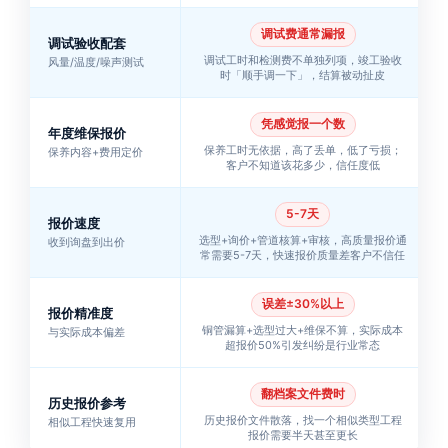
调试费通常漏报
调试验收配套
调试工时和检测费不单独列项，竣工验收
风量/温度/噪声测试
时「顺手调一下」，结算被动扯皮
凭感觉报一个数
年度维保报价
保养工时无依据，高了丢单，低了亏损；
保养内容+费用定价
客户不知道该花多少，信任度低
5-7天
报价速度
选型+询价+管道核算+审核，高质量报价通
收到询盘到出价
常需要5-7天，快速报价质量差客户不信任
误差±30%以上
报价精准度
铜管漏算+选型过大+维保不算，实际成本
与实际成本偏差
超报价50%引发纠纷是行业常态
翻档案文件费时
历史报价参考
历史报价文件散落，找一个相似类型工程
相似工程快速复用
报价需要半天甚至更长