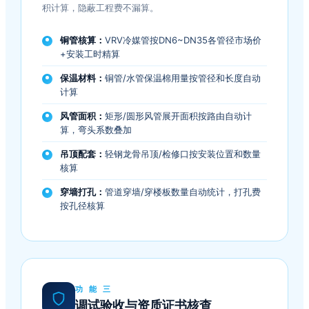
积计算，隐蔽工程费不漏算。
铜管核算：
VRV冷媒管按DN6~DN35各管径市场价
+安装工时精算
保温材料：
铜管/水管保温棉用量按管径和长度自动
计算
风管面积：
矩形/圆形风管展开面积按路由自动计
算，弯头系数叠加
吊顶配套：
轻钢龙骨吊顶/检修口按安装位置和数量
核算
穿墙打孔：
管道穿墙/穿楼板数量自动统计，打孔费
按孔径核算
功 能 三
调试验收与资质证书核查