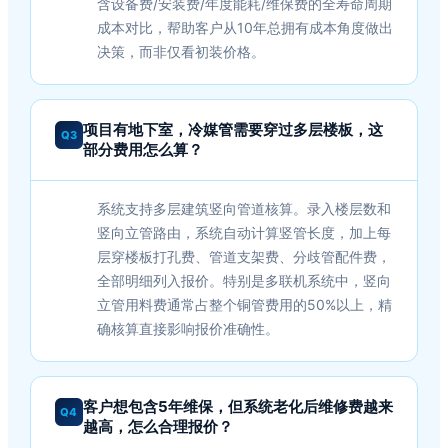
含设备费/安装费/年度能耗/维保费的全寿命周期
成本对比，帮助客户从10年总拥有成本角度做出
决策，而非仅看初装价格。
项目有地下室，冷媒管需要穿过多层楼板，这
Q3
部分费用怎么算？
系统支持多层建筑竖向管道核算。录入楼层数和
竖向立管路由，系统自动计算竖管长度，加上每
层穿楼板打孔费、管道支架费、分歧管配件费，
全部明细列入报价。特别是多联机系统中，竖向
立管用料费通常占整个铜管费用的50%以上，精
确核算直接影响报价准确性。
客户想包含5年维保，但系统老化后维修费越来
Q4
越高，怎么合理报价？