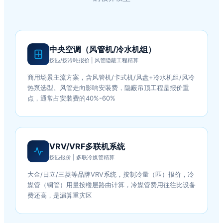
中央空调（风管机/冷水机组）
按匹/按冷吨报价 | 风管隐蔽工程精算
商用场景主流方案，含风管机/卡式机/风盘+冷水机组/风冷
热泵选型。风管走向影响安装费，隐蔽吊顶工程是报价重
点，通常占安装费的40%-60%
VRV/VRF多联机系统
按匹报价 | 多联冷媒管精算
大金/日立/三菱等品牌VRV系统，按制冷量（匹）报价，冷
媒管（铜管）用量按楼层路由计算，冷媒管费用往往比设备
费还高，是漏算重灾区