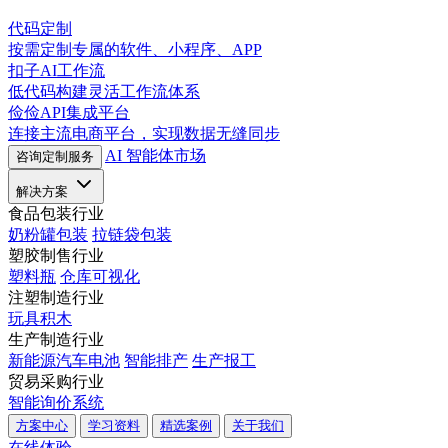
代码定制
按需定制专属的软件、小程序、APP
扣子AI工作流
低代码构建灵活工作流体系
俭俭API集成平台
连接主流电商平台，实现数据无缝同步
AI 智能体市场
咨询定制服务
解决方案
食品包装行业
奶粉罐包装
拉链袋包装
塑胶制售行业
塑料瓶
仓库可视化
注塑制造行业
玩具积木
生产制造行业
新能源汽车电池
智能排产
生产报工
贸易采购行业
智能询价系统
方案中心
学习资料
精选案例
关于我们
在线体验