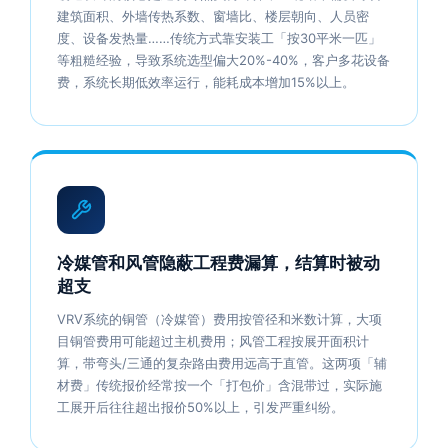
建筑面积、外墙传热系数、窗墙比、楼层朝向、人员密
度、设备发热量……传统方式靠安装工「按30平米一匹」
等粗糙经验，导致系统选型偏大20%-40%，客户多花设备
费，系统长期低效率运行，能耗成本增加15%以上。
冷媒管和风管隐蔽工程费漏算，结算时被动
超支
VRV系统的铜管（冷媒管）费用按管径和米数计算，大项
目铜管费用可能超过主机费用；风管工程按展开面积计
算，带弯头/三通的复杂路由费用远高于直管。这两项「辅
材费」传统报价经常按一个「打包价」含混带过，实际施
工展开后往往超出报价50%以上，引发严重纠纷。