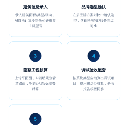
建筑信息录入
品牌选型确认
录入建筑面积/类型/朝向，
在多品牌方案对比中确认选
AI自动计算冷热负荷并推荐
型，含价格/能效/服务网点
主机型号
对比
3
4
隐蔽工程核算
调试验收配套
上传平面图，AI辅助规划管
按系统类型自动列出调试项
道路由，铜管/风管/保温费
目，费用按点位核算，验收
精算
报告模板同步
5