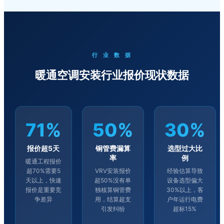
行 业 数 据
暖通空调安装行业报价现状数据
71%
50%
30%
报价超5天
铜管费漏算
选型过大比
率
例
暖通工程报价
超70%需要5
VRV安装报价
经验估算导致
天以上，快速
超50%没有单
设备选型偏大
报价是重要竞
独核算铜管费
30%以上，客
争差异
用，结算超支
户年运行电费
引发纠纷
超标15%