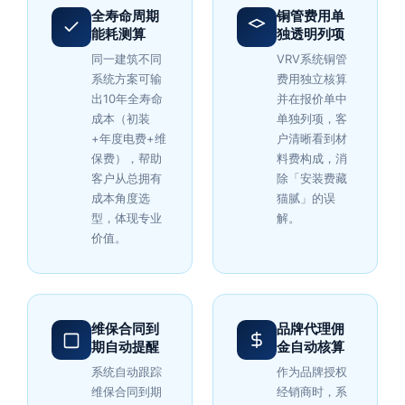
全寿命周期
铜管费用单
能耗测算
独透明列项
同一建筑不同
VRV系统铜管
系统方案可输
费用独立核算
出10年全寿命
并在报价单中
成本（初装
单独列项，客
+年度电费+维
户清晰看到材
保费），帮助
料费构成，消
客户从总拥有
除「安装费藏
成本角度选
猫腻」的误
型，体现专业
解。
价值。
维保合同到
品牌代理佣
期自动提醒
金自动核算
系统自动跟踪
作为品牌授权
维保合同到期
经销商时，系