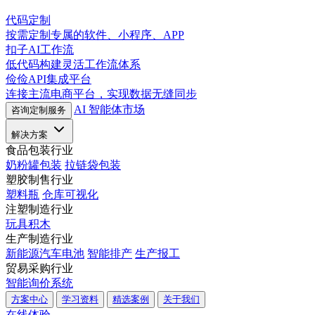
代码定制
按需定制专属的软件、小程序、APP
扣子AI工作流
低代码构建灵活工作流体系
俭俭API集成平台
连接主流电商平台，实现数据无缝同步
AI 智能体市场
咨询定制服务
解决方案
食品包装行业
奶粉罐包装
拉链袋包装
塑胶制售行业
塑料瓶
仓库可视化
注塑制造行业
玩具积木
生产制造行业
新能源汽车电池
智能排产
生产报工
贸易采购行业
智能询价系统
方案中心
学习资料
精选案例
关于我们
在线体验