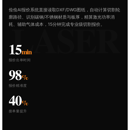
俭俭AI报价系统直接读取DXF/DWG图纸，自动计算切割轮
廓路径、识别碳钢/不锈钢材质与板厚，精算激光功率消
LASER
耗、辅助气体成本，15分钟完成专业级切割报价。
15
min
报价出单时间
98
%
报价精准度
40
%
接单量提升