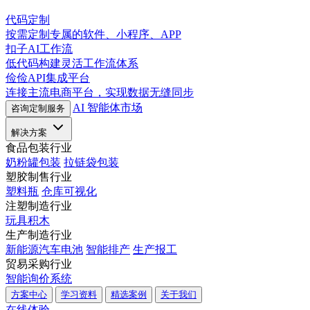
代码定制
按需定制专属的软件、小程序、APP
扣子AI工作流
低代码构建灵活工作流体系
俭俭API集成平台
连接主流电商平台，实现数据无缝同步
AI 智能体市场
咨询定制服务
解决方案
食品包装行业
奶粉罐包装
拉链袋包装
塑胶制售行业
塑料瓶
仓库可视化
注塑制造行业
玩具积木
生产制造行业
新能源汽车电池
智能排产
生产报工
贸易采购行业
智能询价系统
方案中心
学习资料
精选案例
关于我们
在线体验