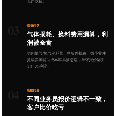
无声吃掉。
03
漏项问题
气体损耗、换料费用漏算，利
润被蚕食
切割氮气/氧气消耗量、换板停机费、微小零件
抓取费等辅助成本容易被忽略，单张报价漏失
3%-8%利润。
04
规范问题
不同业务员报价逻辑不一致，
客户比价吃亏