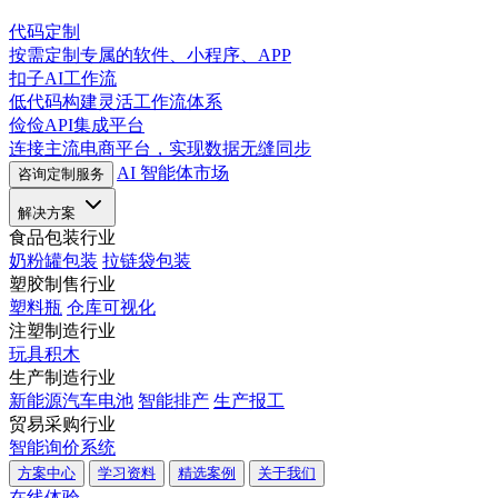
代码定制
按需定制专属的软件、小程序、APP
扣子AI工作流
低代码构建灵活工作流体系
俭俭API集成平台
连接主流电商平台，实现数据无缝同步
AI 智能体市场
咨询定制服务
解决方案
食品包装行业
奶粉罐包装
拉链袋包装
塑胶制售行业
塑料瓶
仓库可视化
注塑制造行业
玩具积木
生产制造行业
新能源汽车电池
智能排产
生产报工
贸易采购行业
智能询价系统
方案中心
学习资料
精选案例
关于我们
在线体验