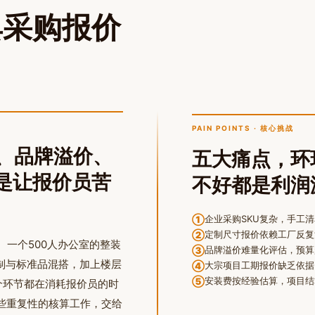
具采购报价
？
PAIN POINTS · 核心挑战
求、品牌溢价、
五大痛点，环
是让报价员苦
不好都是利润
企业采购SKU复杂，手工清
①
定制尺寸报价依赖工厂反复
②
一个500人办公室的整装
品牌溢价难量化评估，预算
③
定制与标准品混搭，加上楼层
大宗项目工期报价缺乏依据
④
安装费按经验估算，项目结
⑤
个环节都在消耗报价员的时
些重复性的核算工作，交给