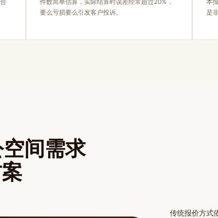
，合
件数简单估算，实际结算时误差经常超过20%，
本
要么亏损要么引发客户投诉。
是
公空间需求
方案
传统报价方式