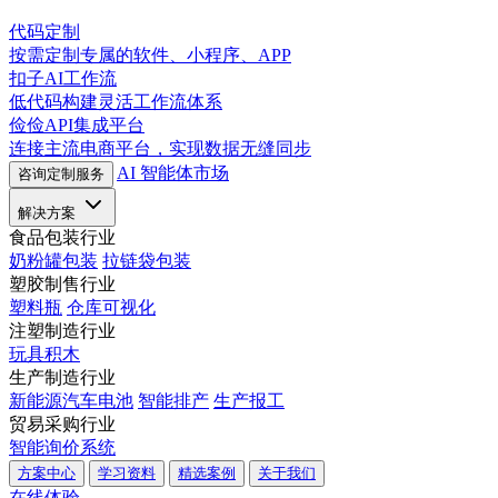
代码定制
按需定制专属的软件、小程序、APP
扣子AI工作流
低代码构建灵活工作流体系
俭俭API集成平台
连接主流电商平台，实现数据无缝同步
AI 智能体市场
咨询定制服务
解决方案
食品包装行业
奶粉罐包装
拉链袋包装
塑胶制售行业
塑料瓶
仓库可视化
注塑制造行业
玩具积木
生产制造行业
新能源汽车电池
智能排产
生产报工
贸易采购行业
智能询价系统
方案中心
学习资料
精选案例
关于我们
在线体验