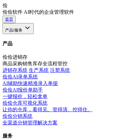
俭
俭俭软件
AI时代的企业管理软件
首页
产品/服务
产品
俭俭进销存
商品采购销售库存全流程管控
进销存系统
生产系统
注塑系统
俭俭AI录单系统
AI辅助快速精准录入单据
俭俭AI报价单助手
一键报价，轻松拿单
俭俭仓库可视化系统
让你的仓库，看得见、管得清、控得住。
俭俭分销系统
全渠道分销管理解决方案
服务