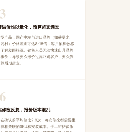
3
牌溢价难以量化，预算超支频发
类型产品，国产中端与进口品牌（如赫曼米
、冈村）价格差距可达8-15倍，客户预算敏感
不了解差距根源。销售人员无法快速出具品牌
比报价，导致要么报价过高吓跑客户，要么低
预算后期超支。
6
案修改反复，报价版本混乱
户在确认前平均修改2.8次，每次修改都需要重
计算相关联的SKU和安装成本。手工维护多版