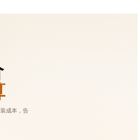
价
算
安装成本，告