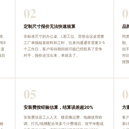
02
0
定制尺寸报价无法快速核算
品
椅、
非标准尺寸的办公桌、L形工位、异形会议桌需要
同
等6
工厂单独核算材料和工时，往来沟通通常需要3-5
勒
，遗
个工作日，客户等待期间很可能已经联系了竞争
但
项目
对手，报价还没出来，单就丢了。
对
报
05
0
安装费按经验估算，结算误差超20%
方
安装费涉及工人人天、楼层搬运费、电梯使用协
客
验
调、打孔/线槽配合等多个计费项目。按平米数或
新