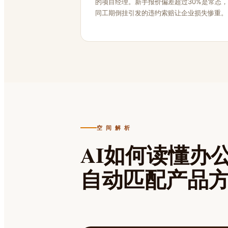
的项目经理。新手报价偏差超过30%是常态
同工期倒挂引发的违约索赔让企业损失惨重。
空 间 解 析
AI如何读懂办
自动匹配产品