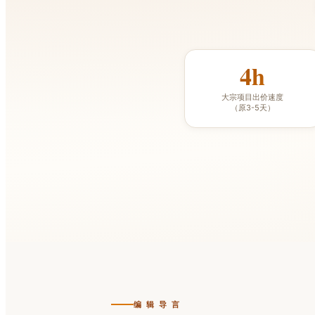
4h
大宗项目出价速度
（原3-5天）
编 辑 导 言