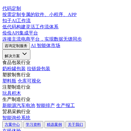
代码定制
按需定制专属的软件、小程序、APP
扣子AI工作流
低代码构建灵活工作流体系
俭俭API集成平台
连接主流电商平台，实现数据无缝同步
AI 智能体市场
咨询定制服务
解决方案
食品包装行业
奶粉罐包装
拉链袋包装
塑胶制售行业
塑料瓶
仓库可视化
注塑制造行业
玩具积木
生产制造行业
新能源汽车电池
智能排产
生产报工
贸易采购行业
智能询价系统
方案中心
学习资料
精选案例
关于我们
在线体验