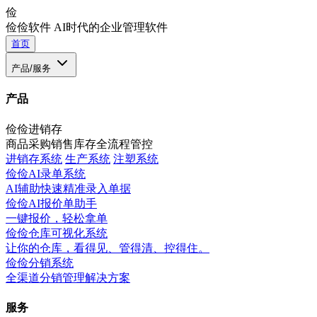
俭
俭俭软件
AI时代的企业管理软件
首页
产品/服务
产品
俭俭进销存
商品采购销售库存全流程管控
进销存系统
生产系统
注塑系统
俭俭AI录单系统
AI辅助快速精准录入单据
俭俭AI报价单助手
一键报价，轻松拿单
俭俭仓库可视化系统
让你的仓库，看得见、管得清、控得住。
俭俭分销系统
全渠道分销管理解决方案
服务