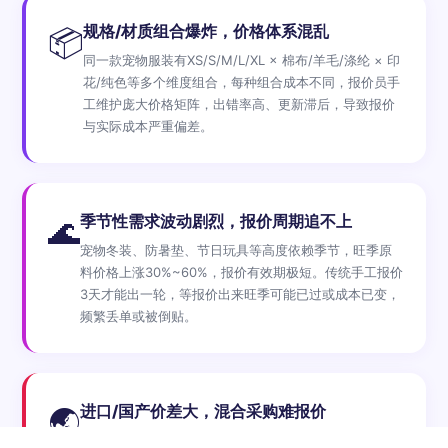
规格/材质组合爆炸，价格体系混乱
📦
同一款宠物服装有XS/S/M/L/XL × 棉布/羊毛/涤纶 × 印
花/纯色等多个维度组合，每种组合成本不同，报价员手
工维护庞大价格矩阵，出错率高、更新滞后，导致报价
与实际成本严重偏差。
季节性需求波动剧烈，报价周期追不上
🌊
宠物冬装、防暑垫、节日玩具等高度依赖季节，旺季原
料价格上涨30%~60%，报价有效期极短。传统手工报价
3天才能出一轮，等报价出来旺季可能已过或成本已变，
频繁丢单或被倒贴。
进口/国产价差大，混合采购难报价
🌏
进口宠物食品（如澳洲羊肉、新西兰鹿肉）与国产原料