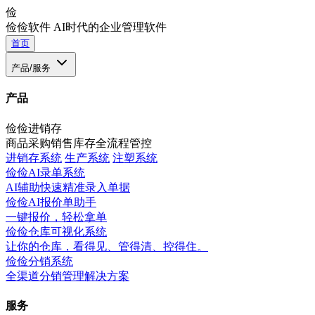
俭
俭俭软件
AI时代的企业管理软件
首页
产品/服务
产品
俭俭进销存
商品采购销售库存全流程管控
进销存系统
生产系统
注塑系统
俭俭AI录单系统
AI辅助快速精准录入单据
俭俭AI报价单助手
一键报价，轻松拿单
俭俭仓库可视化系统
让你的仓库，看得见、管得清、控得住。
俭俭分销系统
全渠道分销管理解决方案
服务