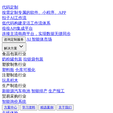
代码定制
按需定制专属的软件、小程序、APP
扣子AI工作流
低代码构建灵活工作流体系
俭俭API集成平台
连接主流电商平台，实现数据无缝同步
AI 智能体市场
咨询定制服务
解决方案
食品包装行业
奶粉罐包装
拉链袋包装
塑胶制售行业
塑料瓶
仓库可视化
注塑制造行业
玩具积木
生产制造行业
新能源汽车电池
智能排产
生产报工
贸易采购行业
智能询价系统
方案中心
学习资料
精选案例
关于我们
在线体验