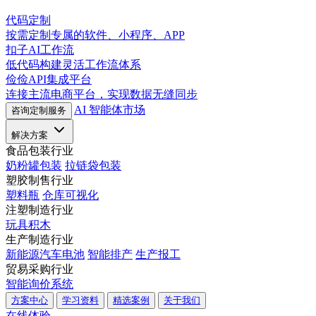
代码定制
按需定制专属的软件、小程序、APP
扣子AI工作流
低代码构建灵活工作流体系
俭俭API集成平台
连接主流电商平台，实现数据无缝同步
AI 智能体市场
咨询定制服务
解决方案
食品包装行业
奶粉罐包装
拉链袋包装
塑胶制售行业
塑料瓶
仓库可视化
注塑制造行业
玩具积木
生产制造行业
新能源汽车电池
智能排产
生产报工
贸易采购行业
智能询价系统
方案中心
学习资料
精选案例
关于我们
在线体验