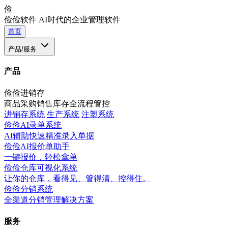
俭
俭俭软件
AI时代的企业管理软件
首页
产品/服务
产品
俭俭进销存
商品采购销售库存全流程管控
进销存系统
生产系统
注塑系统
俭俭AI录单系统
AI辅助快速精准录入单据
俭俭AI报价单助手
一键报价，轻松拿单
俭俭仓库可视化系统
让你的仓库，看得见、管得清、控得住。
俭俭分销系统
全渠道分销管理解决方案
服务