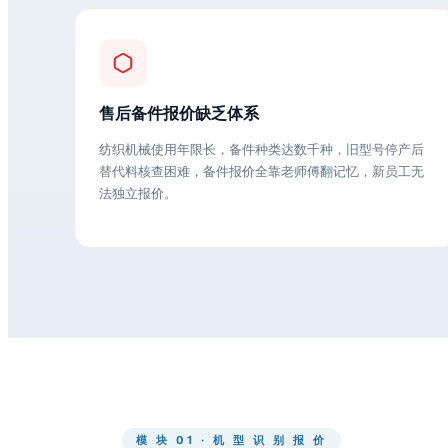
售后备件报价缺乏体系
纺织机械使用年限长，备件种类达数千种，旧型号停产后
替代料核查困难，备件报价全靠老师傅翻记忆，新员工无
法独立报价。
模 块 01 · 机 型 识 别 报 价