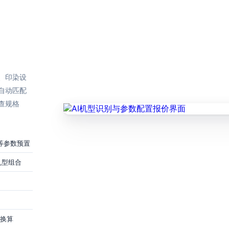
、印染设
自动匹配
查规格
速等参数预置
机型组合
率换算