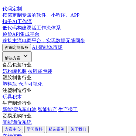
代码定制
按需定制专属的软件、小程序、APP
扣子AI工作流
低代码构建灵活工作流体系
俭俭API集成平台
连接主流电商平台，实现数据无缝同步
AI 智能体市场
咨询定制服务
解决方案
食品包装行业
奶粉罐包装
拉链袋包装
塑胶制售行业
塑料瓶
仓库可视化
注塑制造行业
玩具积木
生产制造行业
新能源汽车电池
智能排产
生产报工
贸易采购行业
智能询价系统
方案中心
学习资料
精选案例
关于我们
在线体验