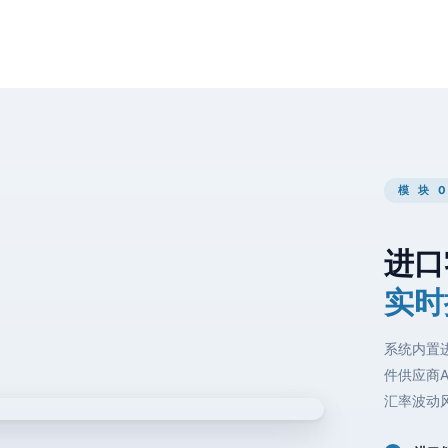
模 块 0
进口
实时
系统内置
件供应商
汇率波动