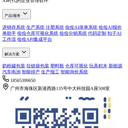
AI时代的企业管理软件
产品/服务
进销存系统
生产系统
注塑系统
俭俭AI录单系统
俭俭AI报价
单助手
俭俭仓库可视化系统
俭俭分销系统
代码定制
扣子AI
工作流
俭俭API集成平台
解决方案
奶粉罐包装
拉链袋包装
塑料瓶
仓库可视化
玩具积木
新能源
汽车电池
智能排产
生产报工
智能询价系统
18565399650
广州市海珠区新港西路135号中大科技园A座508室