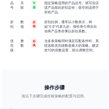
品
关
指定策略适用的产品品号。填写后仅
可
号
联
选
该产品按此折扣定价；留空则适用于
所有产品。
折
数
折扣比例，通常以小数表示，例
必
扣
值
填
如"0.9"代表九折。报价单引用后自
动将产品售价乘以折扣系数。
优
整
当多条策略同时满足匹配条件时，系
必
先
数
填
统选取优先级数值最大的策略。建议
级
按10的倍数设置，留出调整空间。
操作步骤
按以下步骤完成价格策略的配置与启用。