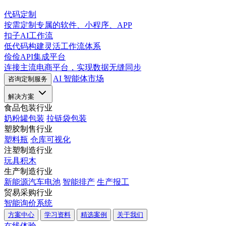
代码定制
按需定制专属的软件、小程序、APP
扣子AI工作流
低代码构建灵活工作流体系
俭俭API集成平台
连接主流电商平台，实现数据无缝同步
AI 智能体市场
咨询定制服务
解决方案
食品包装行业
奶粉罐包装
拉链袋包装
塑胶制售行业
塑料瓶
仓库可视化
注塑制造行业
玩具积木
生产制造行业
新能源汽车电池
智能排产
生产报工
贸易采购行业
智能询价系统
方案中心
学习资料
精选案例
关于我们
在线体验