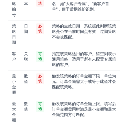
略
本
填
名，如"大客户专属"、"新客户首
编
单"，便于后期维护识别。
号
策
日
策略的生效日期，系统据此判断该策
必
略
期
填
略是否在当前时间点有效，过期策略
日
不会被匹配。
期
客
关
指定该策略适用的客户。留空则表示
可
户
联
选
通用策略，适用于所有未配置专属策
略的客户。
最
数
触发该策略的订单金额下限，单位为
必
小
值
填
元。订单金额需大于或等于此值才会
金
匹配该策略。
额
最
数
触发该策略的订单金额上限。填写后
可
大
值
选
订单金额需同时满足最小金额和最大
金
金额范围方可匹配。
额