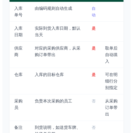
入库
由编码规则自动生成
自
单号
动
入库
实际到货入库日期，默认
是
日期
当天
供应
对应的采购供应商，从采
取单后
是
商
购订单带出
自动填
入
仓库
入库的目标仓库
可在明
是
细行分
别指定
采购
负责本次采购的员工
从采购
否
员
订单带
出
备注
到货说明，如送货车牌、
否