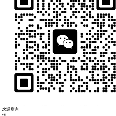
欢迎垂询
俭