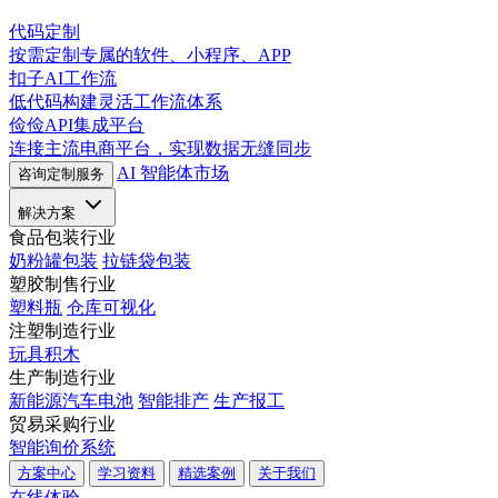
代码定制
按需定制专属的软件、小程序、APP
扣子AI工作流
低代码构建灵活工作流体系
俭俭API集成平台
连接主流电商平台，实现数据无缝同步
AI 智能体市场
咨询定制服务
解决方案
食品包装行业
奶粉罐包装
拉链袋包装
塑胶制售行业
塑料瓶
仓库可视化
注塑制造行业
玩具积木
生产制造行业
新能源汽车电池
智能排产
生产报工
贸易采购行业
智能询价系统
方案中心
学习资料
精选案例
关于我们
在线体验